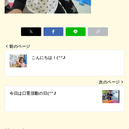
前のページ
投
こんにちは！(^^♪
稿
ナ
次のページ
ビ
今日は口育活動の日(^^♪
ゲ
ー
シ