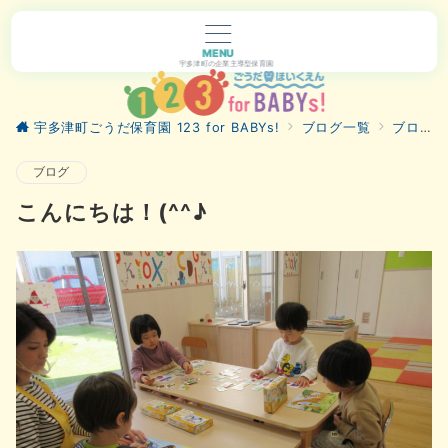
MENU
宇多津町の企業主導型保育園
宇多津町ごうだ保育園 123 for BABYs!
ブログ一覧
ブログ
ブログ
こんにちは！(^^♪