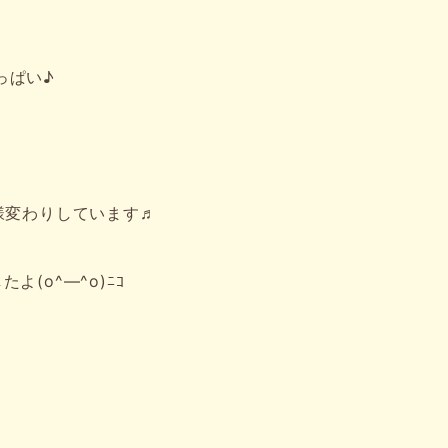
っぱい♪
様変わりしています♬
(o^―^o)ﾆｺ