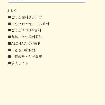
ー
LINK
カ
■ごうだ歯科グループ
イ
■ごうだおとなこども歯科
ブ
■ごうだOCEAN歯科
■丸亀ごうだ歯科医院
■ALOHAごうだ歯科
■こどもの歯科矯正
■小児歯科・母子教室
■求人サイト