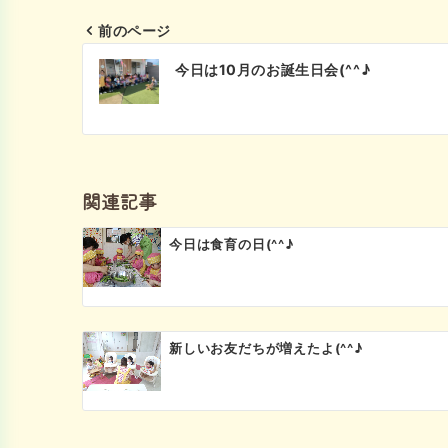
前のページ
投
今日は10月のお誕生日会(^^♪
稿
ナ
ビ
関連記事
ゲ
今日は食育の日(^^♪
ー
シ
ョ
新しいお友だちが増えたよ(^^♪
ン