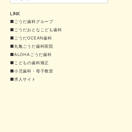
ー
LINK
カ
■ごうだ歯科グループ
イ
■ごうだおとなこども歯科
ブ
■ごうだOCEAN歯科
■丸亀ごうだ歯科医院
■ALOHAごうだ歯科
■こどもの歯科矯正
■小児歯科・母子教室
■求人サイト