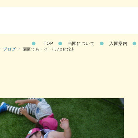
TOP
当園について
入園案内
ブログ
園庭であ・そ・ぼ♪part2♪