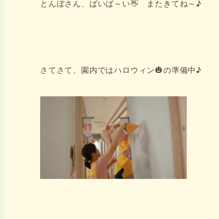
とんぼさん、ばいば～い👋 またきてね～♪
さてさて、園内ではハロウィン🎃の準備中♪