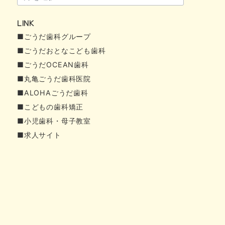
ー
LINK
カ
■ごうだ歯科グループ
イ
■ごうだおとなこども歯科
ブ
■ごうだOCEAN歯科
■丸亀ごうだ歯科医院
■ALOHAごうだ歯科
■こどもの歯科矯正
■小児歯科・母子教室
■求人サイト