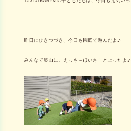
123forBABYs!の子どもたちは、今日も元気い
昨日にひきつづき、今日も園庭で遊んだよ♪
みんなで築山に、えっさ～ほいさ！と上ったよ♪