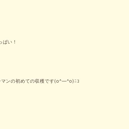
いっぱい！
ンの初めての収穫です(o^―^o)ﾆｺ