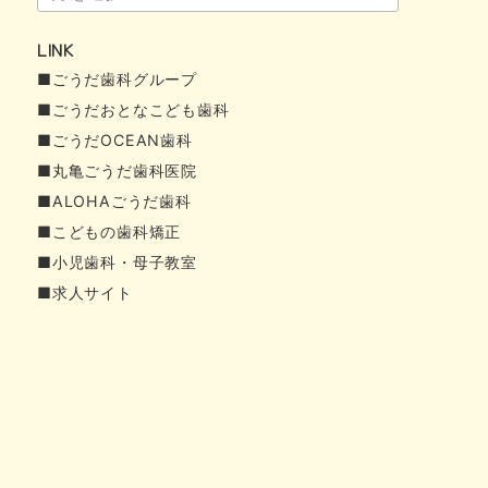
ー
LINK
カ
■ごうだ歯科グループ
イ
■ごうだおとなこども歯科
ブ
■ごうだOCEAN歯科
■丸亀ごうだ歯科医院
■ALOHAごうだ歯科
■こどもの歯科矯正
■小児歯科・母子教室
■求人サイト