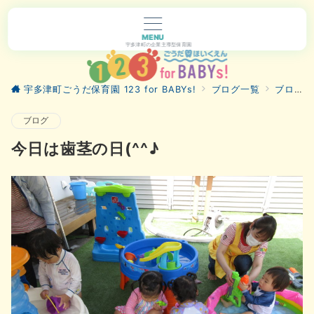
MENU
宇多津町の企業主導型保育園
宇多津町ごうだ保育園 123 for BABYs!
ブログ一覧
ブログ
ブログ
今日は歯茎の日(^^♪