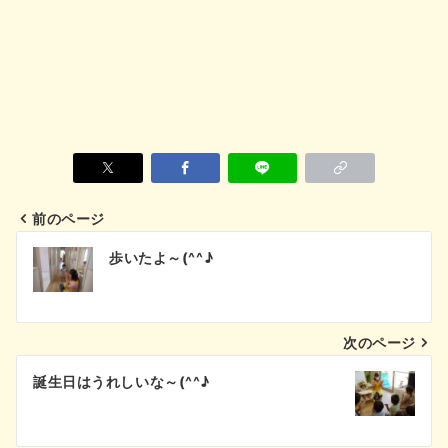
前のページ
投
歩いたよ～(^^♪
稿
ナ
次のページ
ビ
誕生日はうれしいな～(^^♪
ゲ