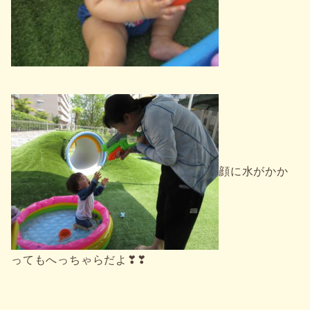
顔に水がかか
ってもへっちゃらだよ❣❣