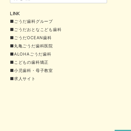
ー
LINK
カ
■ごうだ歯科グループ
イ
■ごうだおとなこども歯科
ブ
■ごうだOCEAN歯科
■丸亀ごうだ歯科医院
■ALOHAごうだ歯科
■こどもの歯科矯正
■小児歯科・母子教室
■求人サイト