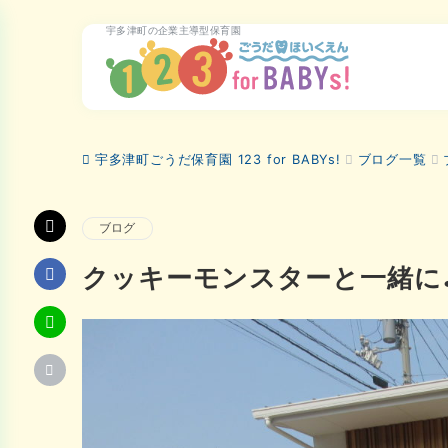
宇多津町の企業主導型保育園
宇多津町ごうだ保育園 123 for BABYs!
ブログ一覧
ブログ
クッキーモンスターと一緒に