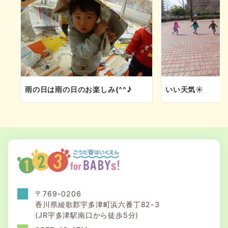
雨の日は雨の日のお楽しみ(^^♪
いい天気☀
〒769-0206
香川県綾歌郡宇多津町浜六番丁82-3
(JR宇多津駅南口から徒歩5分)