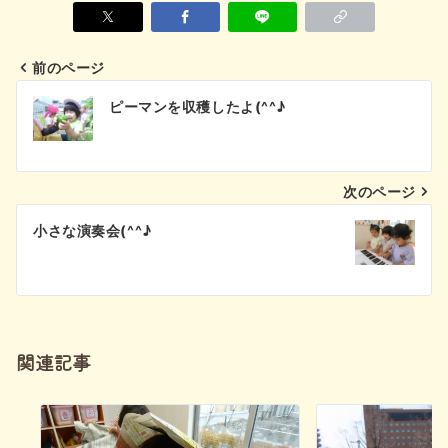
前のページ
投
ピーマンを収穫したよ(^^♪
稿
ナ
次のページ
ビ
小さな演奏会(^^♪
ゲ
ー
シ
関連記事
ョ
ン