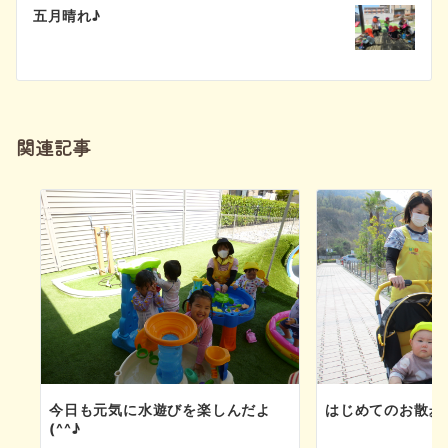
ビ
五月晴れ♪
ゲ
ー
シ
関連記事
ョ
ン
今日も元気に水遊びを楽しんだよ
はじめてのお散歩(
(^^♪