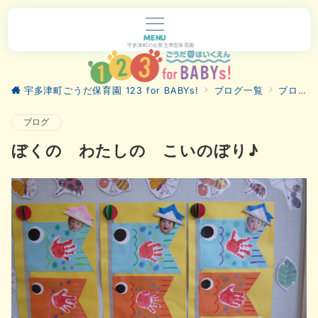
MENU
宇多津町の企業主導型保育園
宇多津町ごうだ保育園 123 for BABYs!
ブログ一覧
ブログ
ブログ
ぼくの わたしの こいのぼり♪