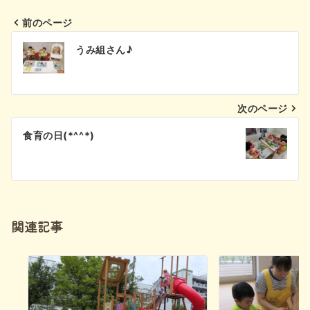
前のページ
投
うみ組さん♪
稿
ナ
次のページ
ビ
食育の日(*^^*)
ゲ
ー
シ
関連記事
ョ
ン