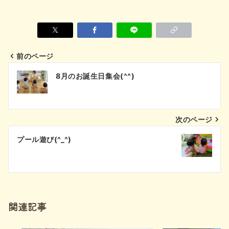
前のページ
投
8月のお誕生日集会(^^)
稿
ナ
次のページ
ビ
プール遊び(^_^)
ゲ
ー
シ
関連記事
ョ