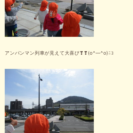
アンパンマン列車が見えて大喜び❣❣(o^―^o)ﾆｺ