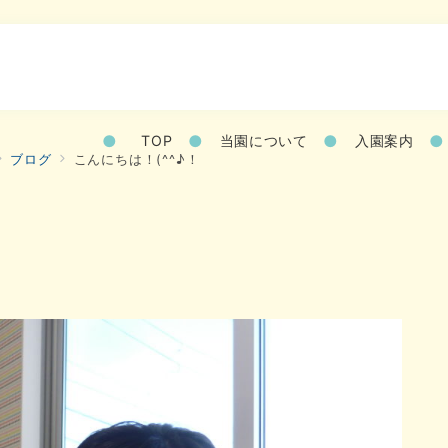
TOP
当園について
入園案内
ブログ
こんにちは！(^^♪！