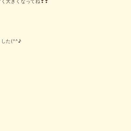
く大きくなってね❣❣
た(^^♪