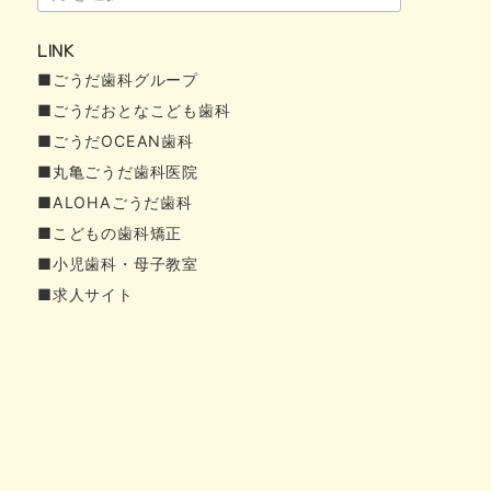
ー
LINK
カ
■ごうだ歯科グループ
イ
■ごうだおとなこども歯科
ブ
■ごうだOCEAN歯科
■丸亀ごうだ歯科医院
■ALOHAごうだ歯科
■こどもの歯科矯正
■小児歯科・母子教室
■求人サイト