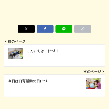
前のページ
投
こんにちは！(^^♪！
稿
ナ
次のページ
ビ
今日は口育活動の日(^^♪
ゲ
ー