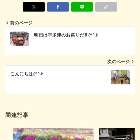
前のページ
投
明日は宇多津のお祭りだ❣(^^♪
稿
ナ
次のページ
ビ
こんにちは(^^♪
ゲ
ー
シ
関連記事
ョ
ン