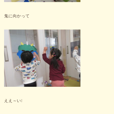
鬼に向かって
ええ～い❕