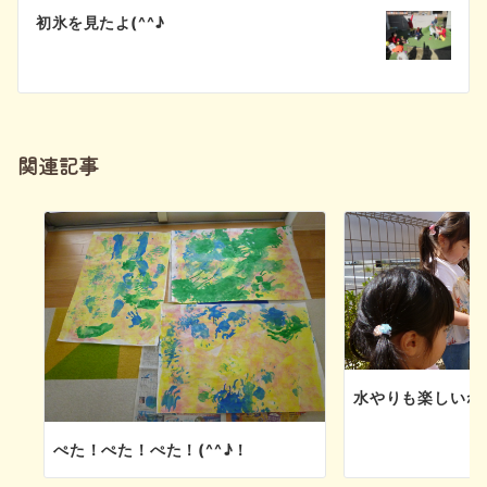
ビ
初氷を見たよ(^^♪
ゲ
ー
シ
関連記事
ョ
ン
水やりも楽しいね
ぺた！ぺた！ぺた！(^^♪！