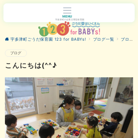
MENU
宇多津町の企業主導型保育園
宇多津町ごうだ保育園 123 for BABYs!
ブログ一覧
ブログ
ブログ
こんにちは(^^♪