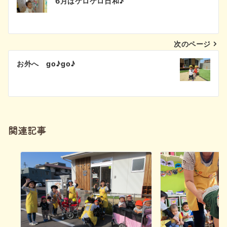
6月はケロケロ日和♪
稿
ナ
次のページ
ビ
お外へ go♪go♪
ゲ
ー
シ
関連記事
ョ
ン