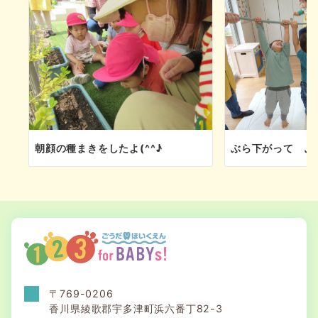
ン
朝顔の種まきをしたよ(^^♪
ぶら下がって ぶ～
〒769-0206
香川県綾歌郡宇多津町浜六番丁82-3