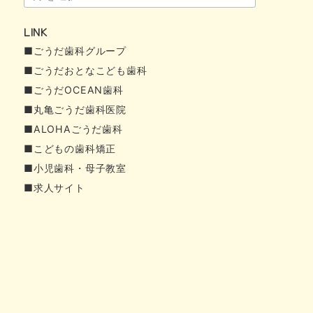
ー
LINK
カ
■ごうだ歯科グループ
イ
■ごうだおとなこども歯科
ブ
■ごうだOCEAN歯科
■丸亀ごうだ歯科医院
■ALOHAごうだ歯科
■こどもの歯科矯正
■小児歯科・母子教室
■求人サイト