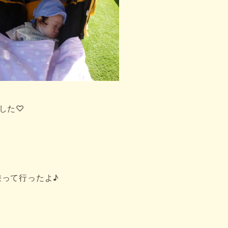
した♡
って行ったよ♪