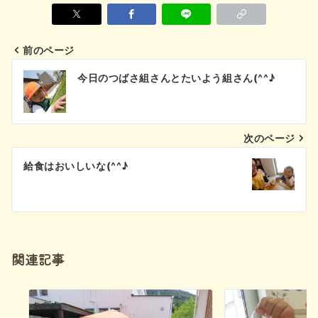
前のページ
投
今日のつばさ組さんとたいよう組さん(^^♪
稿
ナ
次のページ
ビ
給食はおいしいな(^^♪
ゲ
ー
シ
関連記事
ョ
ン