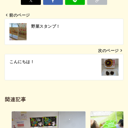
前のページ
投
野菜スタンプ！
稿
ナ
次のページ
ビ
こんにちは！
ゲ
ー
シ
関連記事
ョ
ン