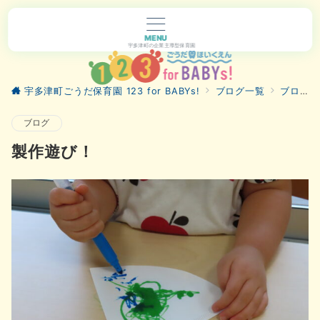
MENU
宇多津町の企業主導型保育園
宇多津町ごうだ保育園 123 for BABYs!
ブログ一覧
ブログ
ブログ
製作遊び！