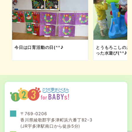
今日は口育活動の日(^^♪
とうもろこしの皮
った水遊び(^^♪
〒769-0206
香川県綾歌郡宇多津町浜六番丁82-3
(JR宇多津駅南口から徒歩5分)