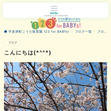
MENU
宇多津町の企業主導型保育園
宇多津町ごうだ保育園 123 for BABYs!
ブログ一覧
ブログ
ブログ
こんにちは(*^^*)